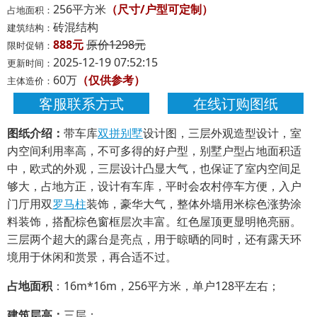
256平方米
（尺寸/户型可定制）
占地面积：
砖混结构
建筑结构：
888元
原价1298元
限时促销：
2025-12-19 07:52:15
更新时间：
60万
（仅供参考）
主体造价：
客服联系方式
在线订购图纸
图纸介绍：
带车库
双拼别墅
设计图，三层外观造型设计，室
内空间利用率高，不可多得的好户型，别墅户型占地面积适
中，欧式的外观，三层设计凸显大气，也保证了室内空间足
够大，占地方正，设计有车库，平时会农村停车方便，入户
门厅用双
罗马柱
装饰，豪华大气，整体外墙用米棕色涨势涂
料装饰，搭配棕色窗框层次丰富。红色屋顶更显明艳亮丽。
三层两个超大的露台是亮点，用于晾晒的同时，还有露天环
境用于休闲和赏景，再合适不过。
占地面积
：16m*16m，256平方米，单户128平左右；
建筑层高：
三层；