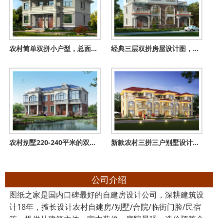
农村简单双拼小户型，总面积190平方米，合理的利用了每一个空间
经典三层双拼房屋设计图，带效果图，户型好，单户面积120
农村别墅220-240平米的双拼自建房设计图，屋顶带老虎窗
新款农村三拼三户别墅设计图及效果图三层户型，外观靓丽新颖
公司介绍
图纸之家是国内口碑最好的自建房设计公司，深耕建筑设
计18年，擅长设计农村自建房/别墅/合院/临街门脸/民宿