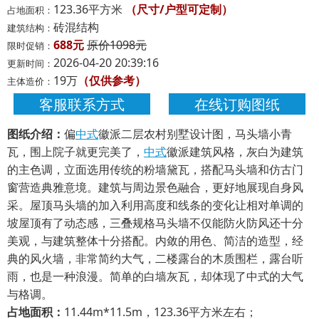
123.36平方米
（尺寸/户型可定制）
占地面积：
砖混结构
建筑结构：
688元
原价1098元
限时促销：
2026-04-20 20:39:16
更新时间：
19万
（仅供参考）
主体造价：
客服联系方式
在线订购图纸
图纸介绍：
偏
中式
徽派二层农村别墅设计图，马头墙小青
瓦，围上院子就更完美了，
中式
徽派建筑风格，灰白为建筑
的主色调，立面选用传统的粉墙黛瓦，搭配马头墙和仿古门
窗营造典雅意境。建筑与周边景色融合，更好地展现自身风
采。屋顶马头墙的加入利用高度和线条的变化让相对单调的
坡屋顶有了动态感，三叠规格马头墙不仅能防火防风还十分
美观，与建筑整体十分搭配。内敛的用色、简洁的造型，经
典的风火墙，非常简约大气，二楼露台的木质围栏，露台听
雨，也是一种浪漫。简单的白墙灰瓦，却体现了中式的大气
与格调。
占地面积：
11.44m*11.5m，123.36平方米左右；