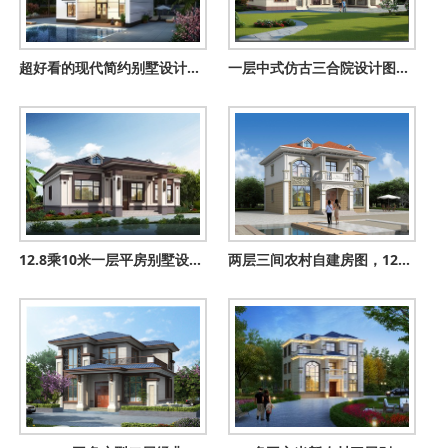
超好看的现代简约别墅设计图，占地100平米，城里一套房都不换
一层中式仿古三合院设计图，实用又大气，百年不过时
12.8乘10米一层平房别墅设计图，四室二厅南北通透
两层三间农村自建房图，125平有7间卧室，全家人都能住得下