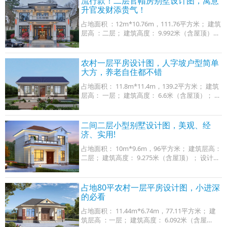
流行款！二层官帽房别墅设计图，寓意
升官发财添贵气！
占地面积 ：12m*10.76m，111.76平方米； 建筑
层高 ：二层； 建筑高度： 9.992米（含屋顶）；
设计功能： 一层户型：堂屋、客厅、厨房、餐
厅、卧室x2、卫生间； 二层户型：客厅、书房、
卧
农村一层平房设计图，人字坡户型简单
大方，养老自住都不错
占地面积： 11.8m*11.4m，139.2平方米； 建筑
层高： 一层； 建筑高度： 6.6米（含屋顶）； 设
计功能： 一层户型：客厅、厨房、餐厅、卧室
（带卫生间）、卧室x2、卫生间； 图纸目录：
建
二间二层小型别墅设计图，美观、经
济、实用!
占地面积： 10m*9.6m，96平方米； 建筑层高：
二层； 建筑高度： 9.275米（含屋顶）； 设计功
能 ： 一层户型：客厅、餐厅、卧室x2、卫生
间； 二层户型：茶室、卧室x3、卫生间、露台；
占地80平农村一层平房设计图，小进深
的必看
占地面积： 11.44m*6.74m，77.11平方米； 建
筑层高 ：一层； 建筑高度： 6.092米（含屋