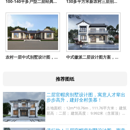
100-140平多户型二层经典新农村小别墅设计建筑图纸
130多平方米新农村三层别墅建筑设计图及效果图
农村一层中式别墅设计图，经典大气，布局舒适，面宽20米
中式徽派二层设计图方案，建好百年不过时，村里抢着建
推荐图纸
二层官帽房别墅设计图，寓意人才辈出
步步高升，建好全村羡慕！
占地面积 ：12m*10.76m，111.76平方米； 建筑
层高 ：二层； 建筑高度： 9.992米（含屋顶）；
设计功能： 一层户型：堂屋、客厅、厨房、餐
厅、卧室x2、卫生间； 二层户型：客厅、书房、
卧