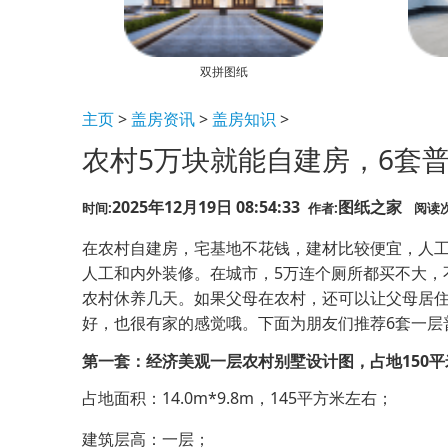
双拼图纸
主页
>
盖房资讯
>
盖房知识
>
农村5万块就能自建房，6套
2025年12月19日 08:54:33
图纸之家
时间:
作者:
阅读次
在农村自建房，宅基地不花钱，建材比较便宜，人工
人工和内外装修。在城市，5万连个厕所都买不大，
农村休养几天。如果父母在农村，还可以让父母居住
好，也很有家的感觉哦。下面为朋友们推荐6套一层
第一套：经济美观一层农村别墅设计图，占地150平
占地面积：14.0m*9.8m，145平方米左右；
建筑层高：一层；