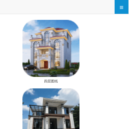
≡
四层图纸